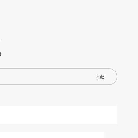
L
R
下载