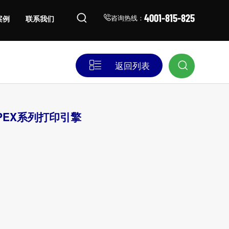
4001-815-825
案例
联系我们
咨询热线：
返回列表
 PEX系列打印引擎