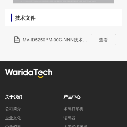
技术文件
MV-ID5250PM-00C-NNN技术规格书
查看
(1,019.18KB
关于我们
产品中心
公司简介
条码打印机
企业文化
读码器
企业资质
固定式读码器