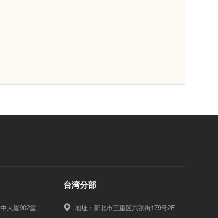
台湾分部
中大厦902室
地址：新北市三重区六张街179号2F